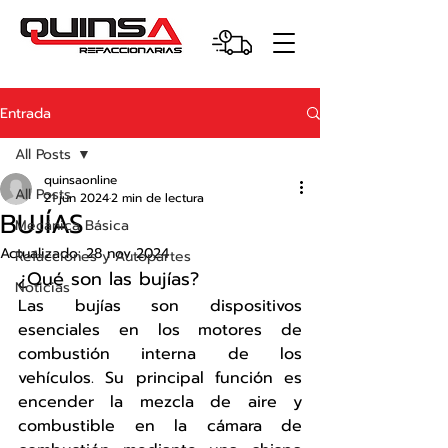
Entrada
All Posts
quinsaonline
All Posts
21 jun 2024
2 min de lectura
BUJÍAS
Mecánica Básica
Actualizado:
28 nov 2024
Refacciones y Autopartes
¿Qué son las bujías?
Noticias
Las bujías son dispositivos 
esenciales en los motores de 
combustión interna de los 
vehículos. Su principal función es 
encender la mezcla de aire y 
combustible en la cámara de 