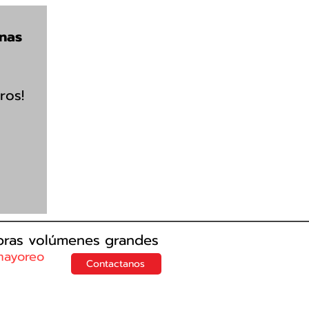
rnas
ros!
mpras
volúmenes
grandes
mayoreo
Contactanos