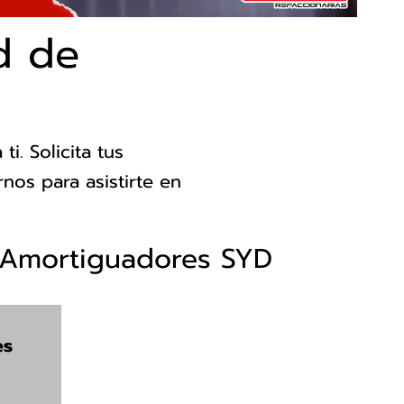
d de
i. Solicita tus
nos para asistirte en
Amortiguadores SYD
es