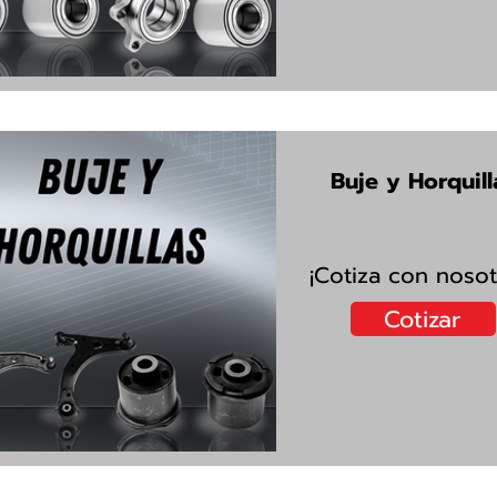
Buje y Horquill
¡Cotiza con nosot
Cotizar