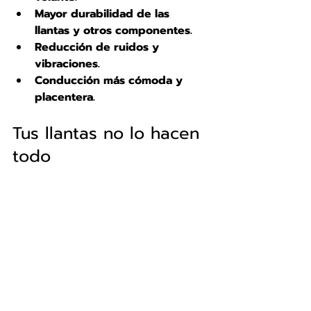
Mayor durabilidad de las 
llantas y otros componentes.
Reducción de ruidos y 
vibraciones.
Conducción más cómoda y 
placentera.
Tus llantas no lo hacen 
todo
Entender las 
partes de un 
amortiguador
, su función dentro 
de la 
suspensión amortiguadores
, 
y cuándo deben cambiarse puede 
marcar la diferencia entre una 
conducción segura y una 
peligrosa. No subestimes el papel 
que juega un buen 
amortiguador
 en tu experiencia al 