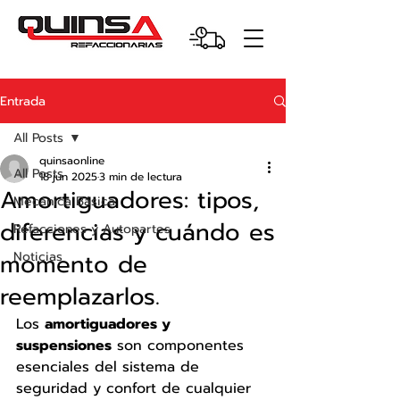
Entrada
All Posts
quinsaonline
All Posts
18 jun 2025
3 min de lectura
Amortiguadores: tipos,
Mecánica Básica
diferencias y cuándo es
Refacciones y Autopartes
momento de
Noticias
reemplazarlos.
Los 
amortiguadores y 
suspensiones
 son componentes 
esenciales del sistema de 
seguridad y confort de cualquier 