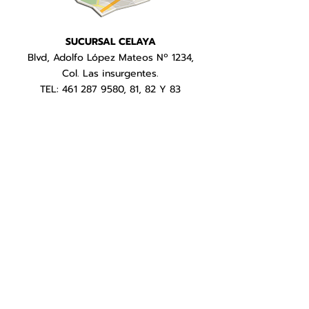
SUCURSAL CELAYA
Blvd, Adolfo López Mateos Nº 1234,
Col. Las insurgentes.
TEL:
461 287 9580
, 81, 82 Y 83
Tienes un taller o compras
volúmenes
grandes
Venta de r
efacciones al mayoreo
Contactanos
Horarios de Atención
Lunes á Viernes: 9:00 a. m. - 7:00 p. m.