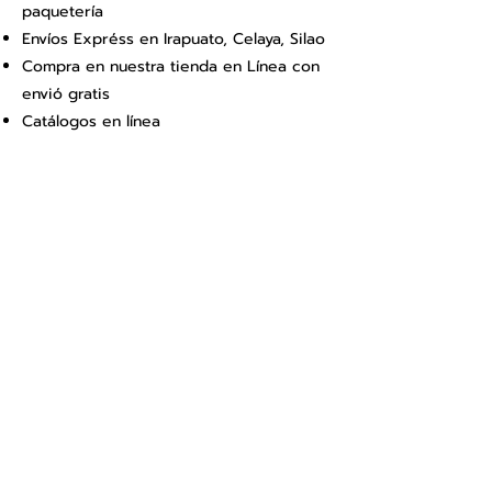
paquetería
Envíos Expréss en Irapuato, Celaya, Silao
Compra en nuestra tienda en Línea con
envió gratis
Catálogos en línea
Busca tu refacción en las mejores
marcas
Contáctanos por Whatsapp, Mail, chat,
teléfono.