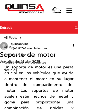
Entrada
All Posts
quinsaonline
All Posts
9 jul 2024
1 min de lectura
Soporte de motor
Mecánica Básica
Actualizado:
14 abr 2025
Refacciones y Autopartes
Un soporte de motor es una pieza 
Noticias
crucial en los vehículos que ayuda 
a mantener el motor en su lugar 
dentro del compartimento del 
motor. Los soportes de motor 
suelen estar hechos de metal y 
goma para proporcionar una 
combinación de rigidez y 