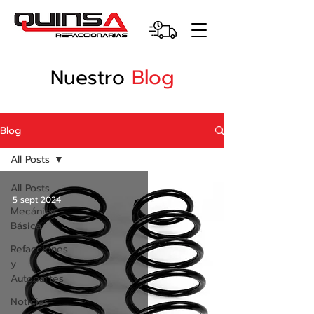
Nuestro
Blog
Blog
All Posts
All Posts
5 sept 2024
Mecánica
Básica
Refacciones
y
Autopartes
Noticias