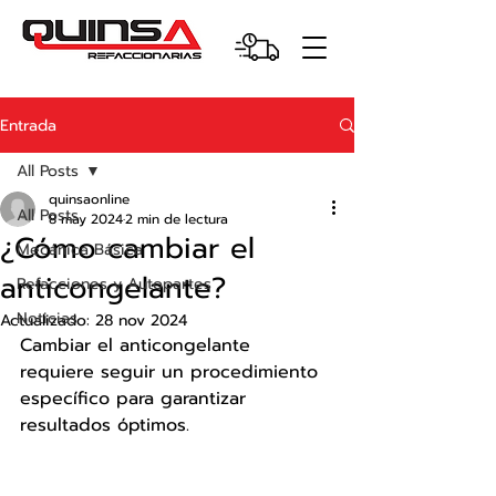
Entrada
All Posts
quinsaonline
All Posts
8 may 2024
2 min de lectura
¿Cómo cambiar el
Mecánica Básica
anticongelante?
Refacciones y Autopartes
Noticias
Actualizado:
28 nov 2024
Cambiar el anticongelante 
requiere seguir un procedimiento 
específico para garantizar 
resultados óptimos.