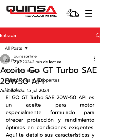
Entrada
All Posts
quinsaonline
All Posts
2 jul 2024
2 min de lectura
Aceite Go GT Turbo SAE
Mecánica Básica
20W50 API
Refacciones y Autopartes
Noticias
Actualizado:
15 jul 2024
El GO GT Turbo SAE 20W-50 API es 
un aceite para motor 
especialmente formulado para 
ofrecer protección y rendimiento 
óptimos en condiciones exigentes. 
Aquí te detallo sus características y 