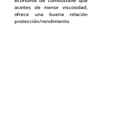
economía de combustible que 
aceites de menor viscosidad, 
ofrece una buena relación 
protección/rendimiento.
Uso Recomendado
Cambio de Aceite: Seguir los 
intervalos recomendados por el 
fabricante del vehículo.
Condiciones Severas: Ideal para 
uso en condiciones severas de 
conducción, incluyendo altas 
temperaturas y motores con 
desgaste.
Comparativa
Comparado con otros aceites, el 