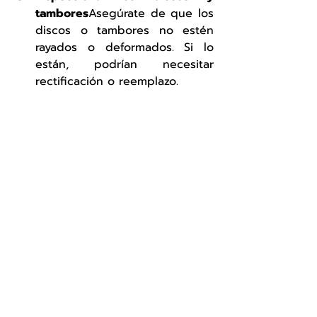
tambores
Asegúrate de que los 
discos o tambores no estén 
rayados o deformados. Si lo 
están, podrían necesitar 
rectificación o reemplazo.
Verifica el freno de mano
El 
freno de mano o freno de 
estacionamiento también forma 
parte del sistema de frenos. 
Asegúrate de que funcione 
correctamente.
Consulta a un profesional
Lleva 
tu vehículo a revisión con un 
especialista en frenos al menos 
una vez al año.
El sistema de frenos es mucho más 
que un simple mecanismo; es tu 