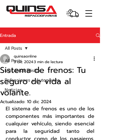
Entrada
All Posts
quinsaonline
All Posts
3 dic 2024
3 min de lectura
Sistema de frenos: Tu
Mecánica Básica
seguro de vida al
Refacciones y Autopartes
volante.
Noticias
Actualizado:
10 dic 2024
El sistema de frenos es uno de los 
componentes más importantes de 
cualquier vehículo, siendo esencial 
para la seguridad tanto del 
conductor como de los pasajeros. 