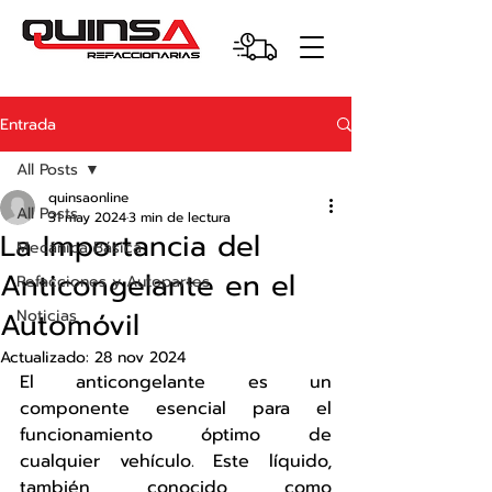
Entrada
All Posts
quinsaonline
All Posts
31 may 2024
3 min de lectura
La Importancia del
Mecánica Básica
Anticongelante en el
Refacciones y Autopartes
Automóvil
Noticias
Actualizado:
28 nov 2024
El anticongelante es un 
componente esencial para el 
funcionamiento óptimo de 
cualquier vehículo. Este líquido, 
también conocido como 