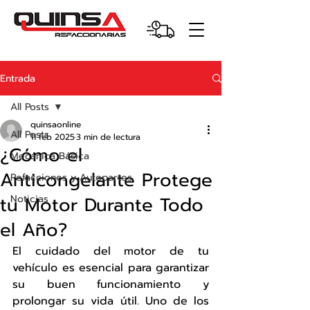
Entrada
All Posts
quinsaonline
All Posts
11 feb 2025
3 min de lectura
¿Cómo el
Mecánica Básica
Anticongelante Protege
Refacciones y Autopartes
tu Motor Durante Todo
Noticias
el Año?
El cuidado del motor de tu 
vehículo es esencial para garantizar 
su buen funcionamiento y 
prolongar su vida útil. Uno de los 