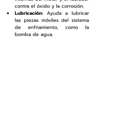
contra el óxido y la corrosión.
Lubricación:
 Ayuda a lubricar 
las piezas móviles del sistema 
de enfriamiento, como la 
bomba de agua.
Mantenimiento del sistema 
de enfriamiento del motor
Para que el 
sistema de 
enfriamiento del motor
 funcione 
correctamente, es importante 
realizar un mantenimiento regular. 
Aquí algunos consejos:
Revisa los niveles de 
anticongelante:
 Verifica el nivel 
del refrigerante en el depósito 