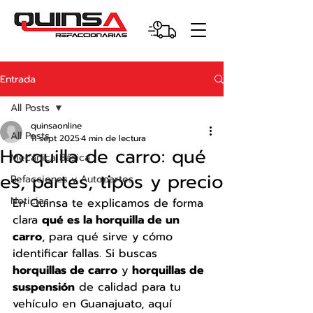
Entrada
All Posts
quinsaonline
All Posts
11 sept 2025
4 min de lectura
Horquilla de carro: qué
Mecánica Básica
es, partes, tipos y precio
Refacciones y Autopartes
Noticias
En Quinsa te explicamos de forma 
clara 
qué es la horquilla de un 
carro
, para qué sirve y cómo 
identificar fallas. Si buscas 
horquillas de carro
 y 
horquillas de 
suspensión
 de calidad para tu 
vehículo en Guanajuato, aquí 