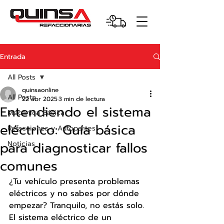
Entrada
All Posts
quinsaonline
All Posts
22 abr 2025
3 min de lectura
Entendiendo el sistema
Mecánica Básica
eléctrico: Guía básica
Refacciones y Autopartes
para diagnosticar fallos
Noticias
comunes
¿Tu vehículo presenta problemas 
eléctricos y no sabes por dónde 
empezar? Tranquilo, no estás solo. 
El sistema eléctrico de un 