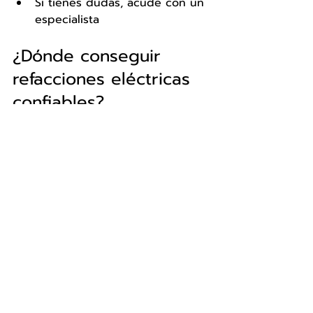
Si tienes dudas, acude con un 
especialista
¿Dónde conseguir 
refacciones eléctricas 
confiables?
En 
Refaccionarias Quinsa
, somos 
especialistas en sistemas 
eléctricos automotrices. Te 
ofrecemos:
Baterías
 de alto rendimiento
Alternadores, marchas y 
relevadores
Fusibles, cables, sensores y 
módulos electrónicos
Herramientas para diagnóstico
Atención personalizada en más 
de 60 sucursales en todo 