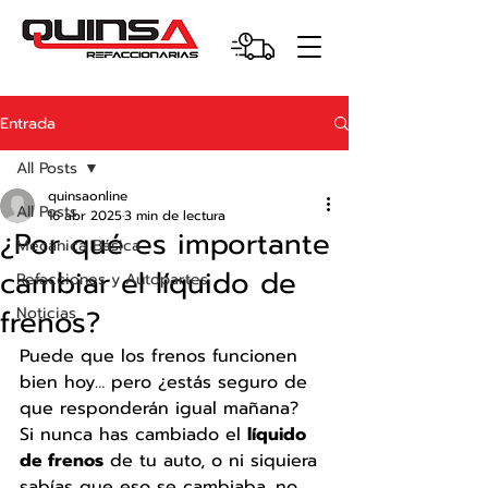
Entrada
All Posts
quinsaonline
All Posts
16 abr 2025
3 min de lectura
¿Por qué es importante
Mecánica Básica
cambiar el líquido de
Refacciones y Autopartes
frenos?
Noticias
Puede que los frenos funcionen 
bien hoy… pero ¿estás seguro de 
que responderán igual mañana?
Si nunca has cambiado el 
líquido 
de frenos
 de tu auto, o ni siquiera 
sabías que eso se cambiaba, no 