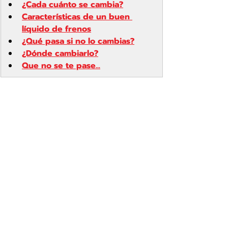
¿Cada cuánto se cambia?
Características de un buen 
líquido de frenos
¿Qué pasa si no lo cambias?
¿Dónde cambiarlo?
Que no se te pase...