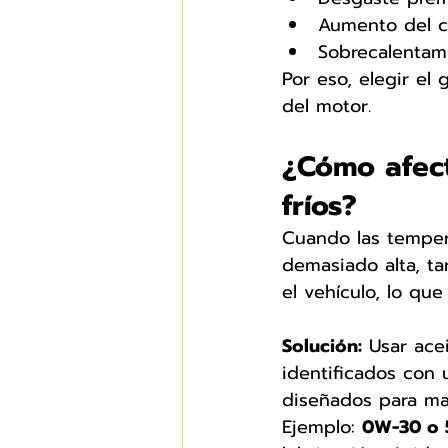
Aumento del 
Sobrecalentam
Por eso, elegir el
del motor.
¿Cómo afect
fríos?
Cuando las tempera
demasiado alta, ta
el vehículo, lo qu
Solución:
 Usar ace
identificados con 
diseñados para ma
Ejemplo: 
0W-30 o