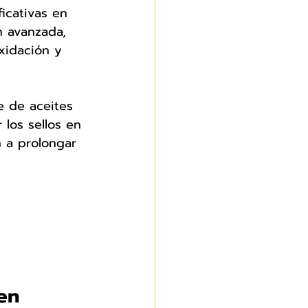
ficativas en 
n avanzada, 
xidación y 
e de aceites 
los sellos en 
 a prolongar 
en 