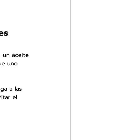
es 
, un aceite 
ue uno 
ga a las 
itar el 