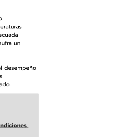
o 
eraturas 
decuada 
sufra un 
 el desempeño 
s 
ado.
ondiciones 