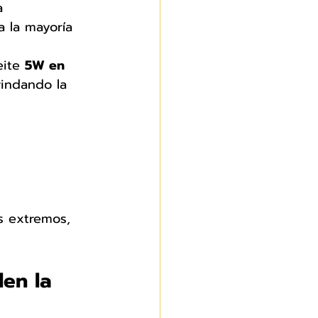
a 
a la mayoría 
ite 
5W en 
rindando la 
s extremos, 
len la 