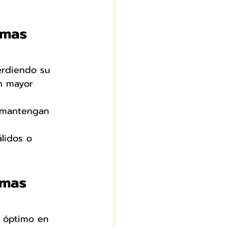
imas 
erdiendo su 
n mayor 
e mantengan 
lidos o 
imas 
o óptimo en 