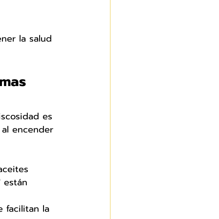
ner la salud 
imas 
iscosidad es 
r al encender 
aceites 
 están 
facilitan la 