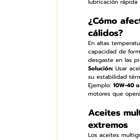
lubricación rápida 
¿Cómo afect
cálidos?
En altas temperatu
capacidad de form
desgaste en las pi
Solución:
 Usar ace
su estabilidad tér
Ejemplo: 
10W-40 o
motores que opera
Aceites mul
extremos
Los aceites multig