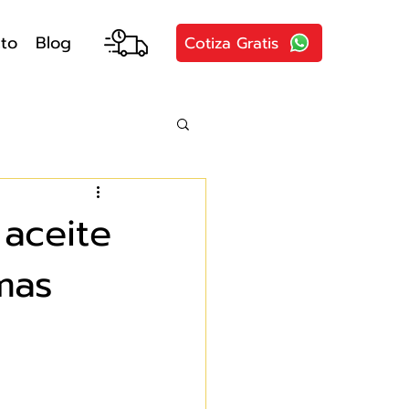
to
Blog
Cotiza Gratis
 aceite
mas