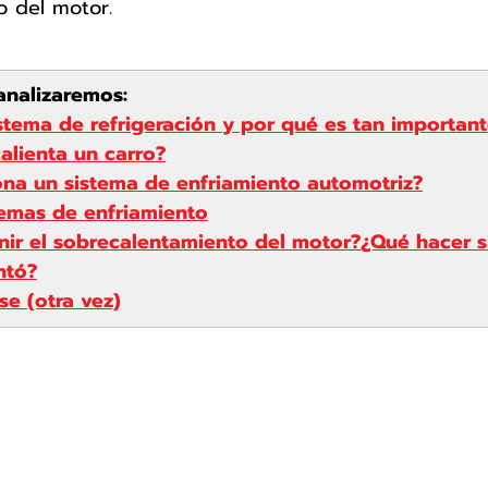
o del motor.
 analizaremos:
istema de refrigeración y por qué es tan importan
alienta un carro?
na un sistema de enfriamiento automotriz?
temas de enfriamiento
ir el sobrecalentamiento del motor?
¿Qué hacer si
ntó?
se (otra vez)