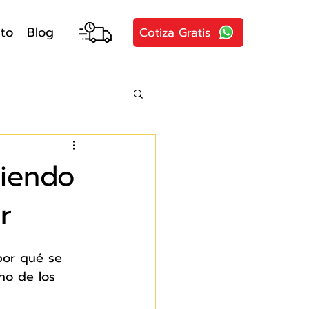
to
Blog
Cotiza Gratis
niendo
r
por qué se 
Uno de los 