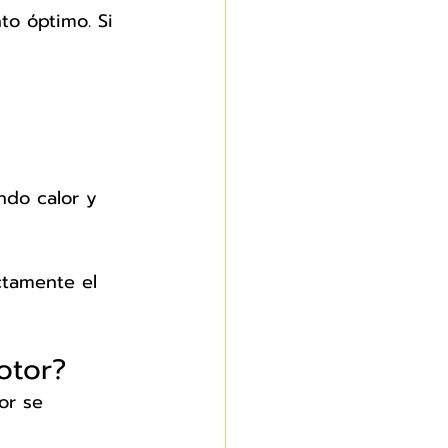
to óptimo. Si 
ndo calor y 
ctamente el 
otor?
or se 