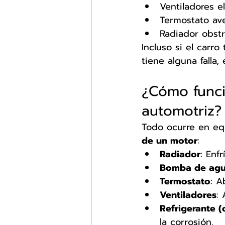
Ventiladores e
Termostato av
Radiador obst
Incluso si el carro
tiene alguna falla
¿Cómo funci
automotriz?
Todo ocurre en equ
de un motor
:
Radiador
: Enfr
Bomba de ag
Termostato
: A
Ventiladores
:
Refrigerante (
la corrosión.