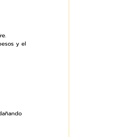
re.
pesos y el 
 dañando 