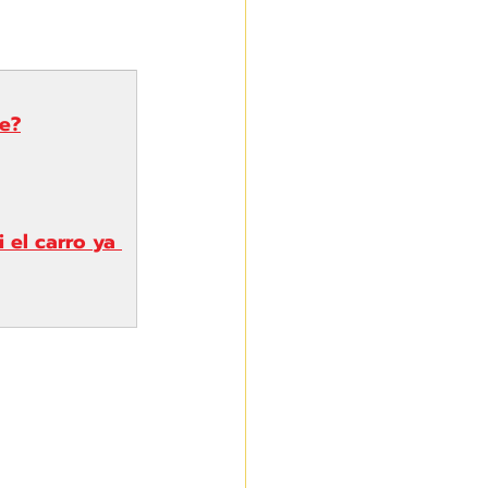
te?
 el carro ya 