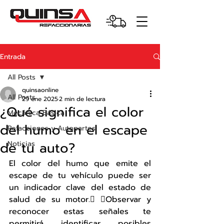
Entrada
All Posts
quinsaonline
All Posts
29 ene 2025
2 min de lectura
¿Qué significa el color
Mecánica Básica
del humo en el escape
Refacciones y Autopartes
de tu auto?
Noticias
El color del humo que emite el 
escape de tu vehículo puede ser 
un indicador clave del estado de 
salud de su motor. Observar y 
reconocer estas señales te 
permitirá identificar posibles 