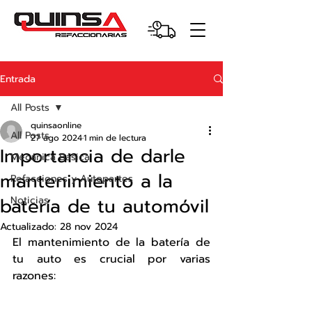
Entrada
All Posts
quinsaonline
All Posts
27 ago 2024
1 min de lectura
Importancia de darle
Mecánica Básica
mantenimiento a la
Refacciones y Autopartes
batería de tu automóvil
Noticias
Actualizado:
28 nov 2024
El mantenimiento de la batería de 
tu auto es crucial por varias 
razones: