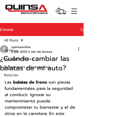
Entrada
All Posts
quinsaonline
All Posts
2 jun 2025
3 min de lectura
¿Cuándo cambiar las
Mecánica Básica
balatas de mi auto?
Refacciones y Autopartes
Noticias
Las 
balatas de freno
 son piezas 
fundamentales para la seguridad 
al conducir. Ignorar su 
mantenimiento puede 
comprometer tu bienestar y el de 
otros en la carretera. En este 