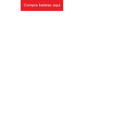
Compra balatas aquí
Pregunta frecuentes 
¿Cuándo es necesario cambiar 