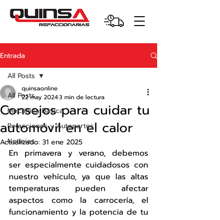
Entrada
All Posts
quinsaonline
All Posts
22 may 2024
3 min de lectura
Consejos para cuidar tu
Mecánica Básica
automóvil en el calor
Refacciones y Autopartes
Noticias
Actualizado:
31 ene 2025
En primavera y verano, debemos 
ser especialmente cuidadosos con 
nuestro vehículo, ya que las altas 
temperaturas pueden afectar 
aspectos como la carrocería, el 
funcionamiento y la potencia de tu 