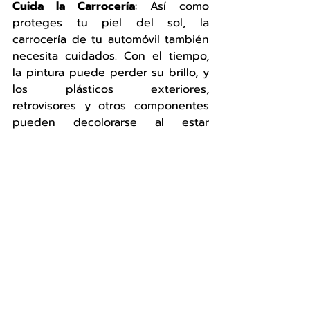
Cuida la Carrocería
: Así como 
proteges tu piel del sol, la 
carrocería de tu automóvil también 
necesita cuidados. Con el tiempo, 
la pintura puede perder su brillo, y 
los plásticos exteriores, 
retrovisores y otros componentes 
pueden decolorarse al estar 
expuestos al sol por largos 
periodos. Lo mismo sucede con las 
juntas de las puertas y las gomas 
de los limpiaparabrisas.
Lava tu automóvil con frecuencia 
usando una cera protectora contra 
los rayos ultravioleta para cuidar la 
carrocería, y no olvides realizar un 
mantenimiento especializado 
regularmente.
Aunque los días soleados son muy 