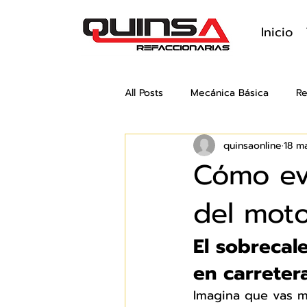
Inicio
All Posts
Mecánica Básica
Re
quinsaonline
18 m
Cómo evi
del moto
El sobrecal
en carreter
Imagina que vas m