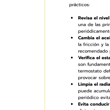
prácticos:
Revisa el nive
una de las pri
periódicamente
Cambia el ace
la fricción y 
recomendado po
Verifica el e
son fundament
termostato de
provocar sobre
Limpia el radi
puede acumula
periódico evit
Evita conduci