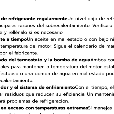
l de refrigerante regularmente
Un nivel bajo de ref
ncipales razones del sobrecalentamiento. Verifícalo 
 y rellénalo si es necesario.
ite a tiempo
Un aceite en mal estado o con bajo n
la temperatura del motor. Sigue el calendario de m
r el fabricante.
stado del termostato y la bomba de agua
Ambos co
ales para mantener la temperatura del motor estab
fectuoso o una bomba de agua en mal estado pu
calentamiento.
ador y el sistema de enfriamiento
Con el tiempo, el
r residuos que reducen su eficiencia. Un manteni
ará problemas de refrigeración.
r en exceso con temperaturas extremas
Si manejas 