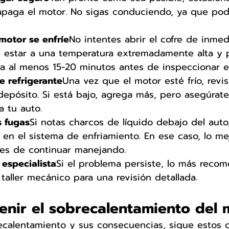
apaga el motor. No sigas conduciendo, ya que podr
 motor se enfríe
No intentes abrir el cofre de inmedi
 estar a una temperatura extremadamente alta y po
a al menos 15-20 minutos antes de inspeccionar e
de refrigerante
Una vez que el motor esté frío, revisa
 depósito. Si está bajo, agrega más, pero asegúrate
 tu auto.
s fugas
Si notas charcos de líquido debajo del auto
en el sistema de enfriamiento. En ese caso, lo mej
es de continuar manejando.
 especialista
Si el problema persiste, lo más reco
 taller mecánico para una revisión detallada.
nir el sobrecalentamiento del 
recalentamiento y sus consecuencias, sigue estos 