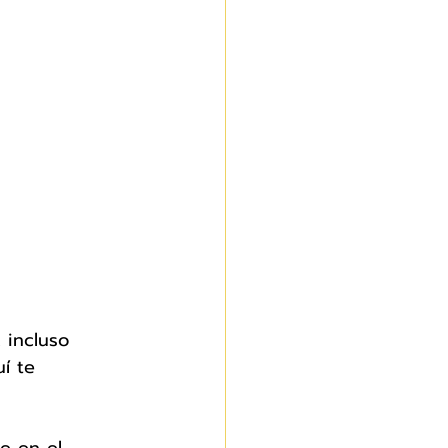
 incluso 
í te 