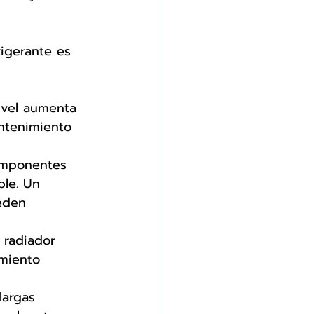
rigerante es 
ivel aumenta 
antenimiento 
mponentes 
le. Un 
eden 
 radiador 
miento 
largas 