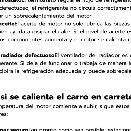
ermostato
El termostato regula el flujo de refrigeran
 defectuoso, el refrigerante no circula correctamen
r un sobrecalentamiento del motor.
aceite
El aceite de motor no solo lubrica las piezas 
n ayuda a disipar el calor. Si el nivel de aceite es
 los componentes aumenta y el motor se calienta 
l radiador defectuoso
El ventilador del radiador es 
igerante. Si deja de funcionar o trabaja de manera 
cibirá la refrigeración adecuada y puede sobrecal
si se calienta el carro en carret
mperatura del motor comienza a subir, sigue estos
es:
ugar seguro
Tan pronto como sea posible, estaciona