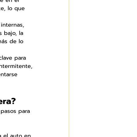
te en el 
te, lo que 
internas, 
 bajo, la 
más de lo 
clave para 
intermitente, 
entarse 
era?
 pasos para 
 el auto en 