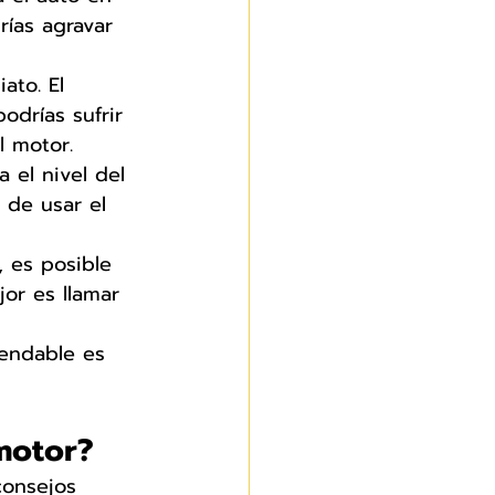
ías agravar 
ato. El 
drías sufrir 
l motor.
 el nivel del 
 de usar el 
, es posible 
or es llamar 
mendable es 
motor?
consejos 