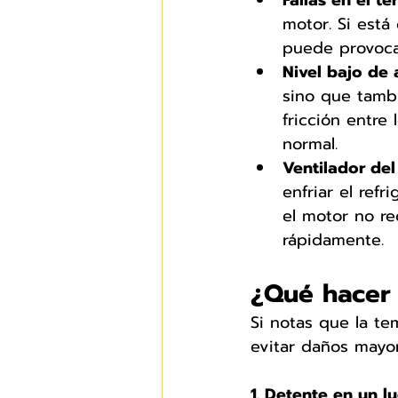
Fallas en el t
motor. Si está
puede provoca
Nivel bajo de 
sino que tambié
fricción entre
normal.
Ventilador de
enfriar el refr
el motor no re
rápidamente.
¿Qué hacer 
Si notas que la te
evitar daños mayor
1. Detente en un l