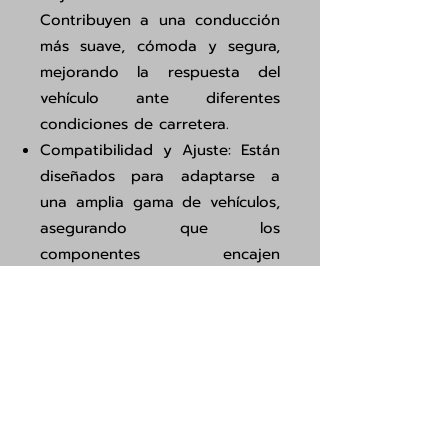
Contribuyen a una conducción
más suave, cómoda y segura,
mejorando la respuesta del
vehículo ante diferentes
condiciones de carretera.
Compatibilidad y Ajuste: Están
diseñados para adaptarse a
una amplia gama de vehículos,
asegurando que los
componentes encajen
perfectamente y funcionen de
manera óptima.
Tienes un taller o compras
volúmenes
grandes