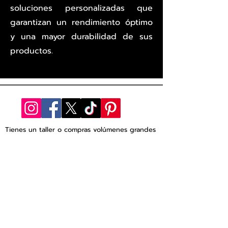
soluciones personalizadas que
garantizan un rendimiento óptimo
y una mayor durabilidad de sus
productos.
Tienes un taller o compras
volúmenes
grandes
Venta de r
efacciones al mayoreo
Contactanos
Horarios de Atención
Lunes á Viernes: 9:00 a. m. - 7:00 p. m.
Sábado: 10:00 a. m. - 2:00 p. m.
Domingo: CERRADO