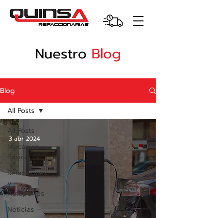
Nuestro
Blog
Blog
All Posts
All Posts
3 abr 2024
Mecánica
Básica
Refacciones
y
Autopartes
Noticias